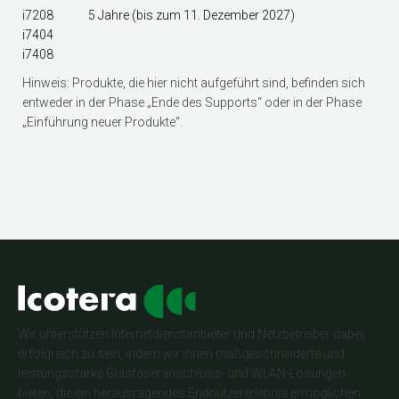
i7208
5 Jahre (bis zum 11. Dezember 2027)
i7404
i7408
Hinweis: Produkte, die hier nicht aufgeführt sind, befinden sich
entweder in der Phase „Ende des Supports“ oder in der Phase
„Einführung neuer Produkte“.
Wir unterstützen Internetdienstanbieter und Netzbetreiber dabei,
erfolgreich zu sein, indem wir ihnen maßgeschneiderte und
leistungsstarke Glasfaseranschluss- und WLAN-Lösungen
bieten, die ein herausragendes Endnutzererlebnis ermöglichen.