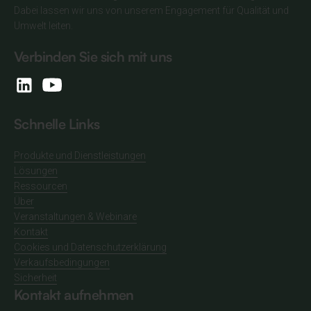
Dabei lassen wir uns von unserem Engagement für Qualität und
Umwelt leiten.
Verbinden Sie sich mit uns
Schnelle Links
Produkte und Dienstleistungen
Lösungen
Ressourcen
Über
Veranstaltungen & Webinare
Kontakt
Cookies und Datenschutzerklärung
Verkaufsbedingungen
Sicherheit
Kontakt aufnehmen