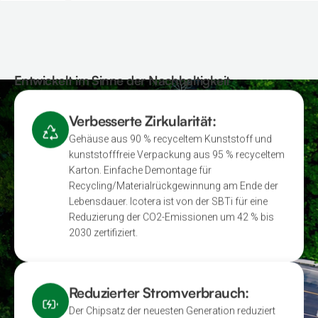
Entwickelt im Sinne der Nachhaltigkeit
Geringere Auswirkungen
Verbesserte Zirkularität:
auf den Lebenszyklus
Gehäuse aus 90 % recyceltem Kunststoff und
kunststofffreie Verpackung aus 95 % recyceltem
Erfahren Sie mehr über ESG
Karton. Einfache Demontage für
Recycling/Materialrückgewinnung am Ende der
Lebensdauer. Icotera ist von der SBTi für eine
Reduzierung der CO2-Emissionen um 42 % bis
2030 zertifiziert.
Reduzierter Stromverbrauch:
Der Chipsatz der neuesten Generation reduziert