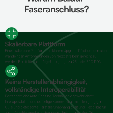
Faseranschluss?
Skalierbare Plattform
Eine skalierbare Plattform mit klarem Upgrade-Pfad, um den sich
wandelnden Anforderungen von Netzbetreibern gerecht zu
werden. Bereit für zukünftige Übergänge zu 25- oder 50G-PON.
Keine Herstellerabhängigkeit,
vollständige Interoperabilität
Fortschrittliche Auto-Sensing-Technologie gewährleistet
Interoperabilität und sofortige Konnektivität mit allen gängigen
OLTs und bietet echte Herstellerunabhängigkeit und Flexibilität für
zukünftige Netzwerkerweiterungen. Umfassende Vor-Ort-