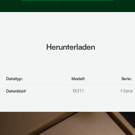
Herunterladen
Dateityp:
Dateityp:
Herunterladen
Modell:
Modell:
Serie:
Serie:
Datenblatt
Datenblatt
f-Serie
fX311
fX311
f-Serie