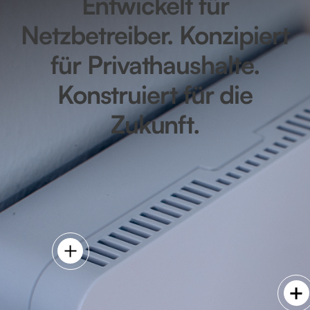
Entwickelt für
Netzbetreiber. Konzipiert
für Privathaushalte.
Konstruiert für die
Zukunft.
Stärke