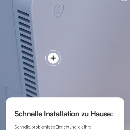
Mit hochwertigen Komponenten für
Langlebigkeit gebaut, damit Netzwerke
widerstandsfähig bleiben!
Im Herzen der nordischen Länder, wo Innovation auf
Tradition trifft, haben wir unser neues Portfolio an
Glasfaser-
-Terminationslösungen den Namen Baldur gegeben.
Baldur ist der nordische Gott des Lichts – ein Symbol
für Klarheit, Stärke und eine Zukunft ohne Grenzen.
Schnelle Installation zu Hause:
Schnelle, problemlose Einrichtung, die Ihre