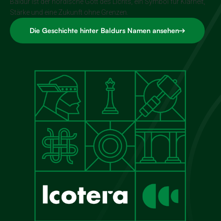
Baldur ist der nordische Gott des Lichts, ein Symbol für Klarheit,
Stärke und eine Zukunft ohne Grenzen.
Die Geschichte hinter Baldurs Namen ansehen