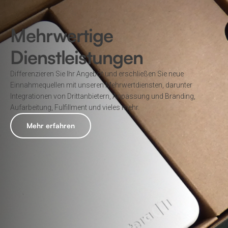
Mehrwertige
Dienstleistungen
Differenzieren Sie Ihr Angebot und erschließen Sie neue
Einnahmequellen mit unseren Mehrwertdiensten, darunter
Integrationen von Drittanbietern, Anpassung und Branding,
Aufarbeitung, Fulfillment und vieles mehr.
Mehr erfahren