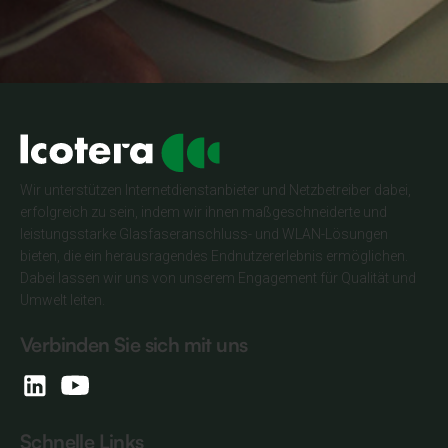
Wir unterstützen Internetdienstanbieter und Netzbetreiber dabei,
erfolgreich zu sein, indem wir ihnen maßgeschneiderte und
leistungsstarke Glasfaseranschluss- und WLAN-Lösungen
bieten, die ein herausragendes Endnutzererlebnis ermöglichen.
Dabei lassen wir uns von unserem Engagement für Qualität und
Umwelt leiten.
Verbinden Sie sich mit uns
Schnelle Links