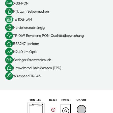
XGS-PON
FTU zum Selbermachen
1 x 10G-LAN
Herstellerunabhängig
TR-069 Erweiterte PON-Qualitätsüberwachung
BBF.247-konform
N2 40 km Optik
Geringer Stromverbrauch
Umweltproduktdeklaration (EPD)
Wirespeed TR-143