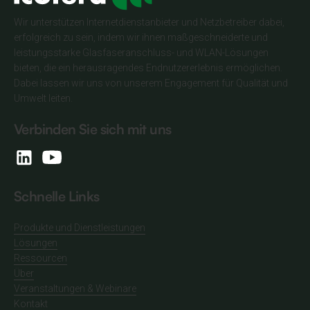
Wir unterstützen Internetdienstanbieter und Netzbetreiber dabei,
erfolgreich zu sein, indem wir ihnen maßgeschneiderte und
leistungsstarke Glasfaseranschluss- und WLAN-Lösungen
bieten, die ein herausragendes Endnutzererlebnis ermöglichen.
Dabei lassen wir uns von unserem Engagement für Qualität und
Umwelt leiten.
Verbinden Sie sich mit uns
Schnelle Links
Produkte und Dienstleistungen
Lösungen
Ressourcen
Über
Veranstaltungen & Webinare
Kontakt